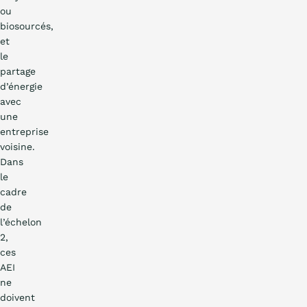
ou
biosourcés,
et
le
partage
d’énergie
avec
une
entreprise
voisine.
Dans
le
cadre
de
l’échelon
2,
ces
AEI
ne
doivent