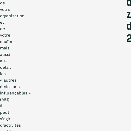
de
votre
organisation
et
d
de
votre
chaîne,
mais
aussi
au-
delà :
les
« autres
émissions
influençables »
(AEI).
Il
peut
s’agir
d’activités