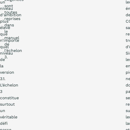
un
le
sont
niveau
ém
toutes
d’ambition
d
reprises
plus
C
dans
élevé
s
le
que
re
manuel
n’importe
tr
de
quel
d’
l’échelon
niveau
S
3.
de
le
la
en
version
pi
3.1.
n
L’échelon
do
3
p
constitue
se
surtout
re
un
su
véritable
le
défi
la
parce
et