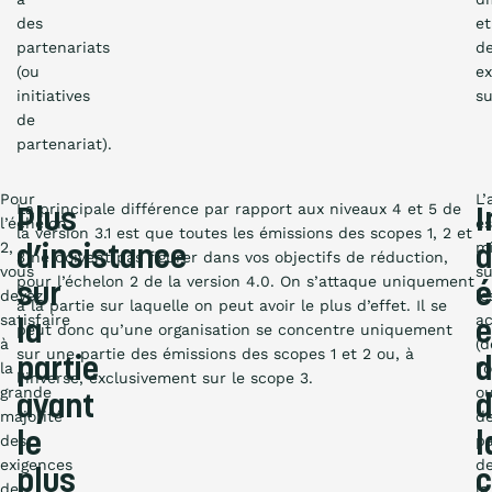
des
et
partenariats
d
(ou
ex
initiatives
su
de
partenariat).
Pour
L’
La principale différence par rapport aux niveaux 4 et 5 de
Plus
I
l’échelon
es
la version 3.1 est que toutes les émissions des scopes 1, 2 et
2,
m
d’insistance
d
3 ne doivent pas figurer dans vos objectifs de réduction,
vous
su
pour l’échelon 2 de la version 4.0. On s’attaque uniquement
sur
é
devez
le
à la partie sur laquelle on peut avoir le plus d’effet. Il se
satisfaire
ac
la
peut donc qu’une organisation se concentre uniquement
à
(d
sur une partie des émissions des scopes 1 et 2 ou, à
partie
d
la
l’
l’inverse, exclusivement sur le scope 3.
grande
o
ayant
d
majorité
d
le
l
des
pa
exigences
d
plus
c
de
la