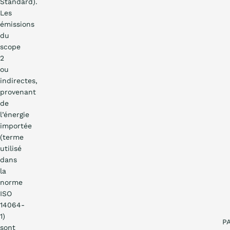
Standard).
Les
émissions
du
scope
2
ou
indirectes,
provenant
de
l’énergie
importée
(terme
utilisé
dans
la
norme
ISO
14064-
1)
P
sont