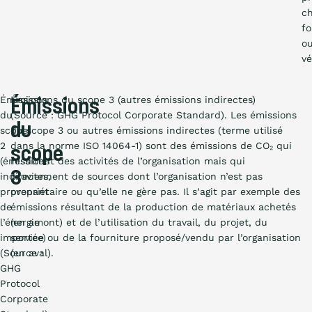
ch
fo
o
vé
Émissions
Émissions du scope 3 (autres émissions indirectes)
Émissions
du
(Source : GHG Protocol Corporate Standard). Les émissions
du
scope
du scope 3 ou autres émissions indirectes (terme utilisé
2
dans la norme ISO 14064-1) sont des émissions de CO₂ qui
scope
(émissions
résultent des activités de l’organisation mais qui
3
indirectes,
proviennent de sources dont l’organisation n’est pas
provenant
propriétaire ou qu’elle ne gère pas. Il s’agit par exemple des
de
émissions résultant de la production de matériaux achetés
l’énergie
(en amont) et de l’utilisation du travail, du projet, du
importée)
service ou de la fourniture proposé/vendu par l’organisation
(Source :
(en aval).
GHG
Protocol
Corporate