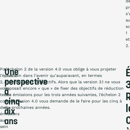
d
pr
s’
a
s
1
et
2.
Pour
L’échelon 2 de la version 4.0 vous oblige à vous projeter
Une
l’échelon
plus loin dans l’avenir qu’auparavant, en termes
perspective
2,
d’ambitions et d’objectifs. Alors que la version 3.1 ne vous
vous
imposait encore « que » de fixer des objectifs de réduction
à
tenez
des émissions pour les trois années suivantes, l’échelon 2
cinq-
compte
de la version 4.0 vous demande de le faire pour les cinq à
l
des
dix prochaines années.
dix
émissions
ans
au
sein