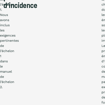
l’échelon
d’incidence
ch
1.
d
Nous
le
avons
ém
inclus
so
les
le
exigences
pl
pertinentes
im
de
L
l’échelon
pr
1
ém
dans
d
le
co
manuel
d
de
m
l’échelon
p
2.
e
pr
d
fo