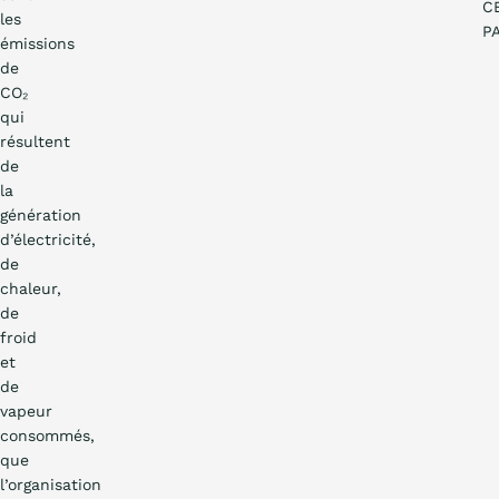
C
les
P
émissions
de
CO₂
qui
résultent
de
la
génération
d’électricité,
de
chaleur,
de
froid
et
de
vapeur
consommés,
que
l’organisation