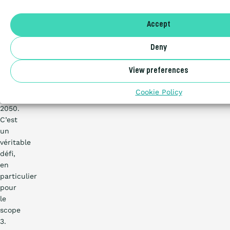
cinq-
dix
A propos
Accept
ans,
comme
Deny
NL
dans
l’échelon
View preferences
2,
Benor
mais
Cookie Policy
jusqu’en
2050.
C’est
un
véritable
défi,
en
particulier
pour
le
scope
3.