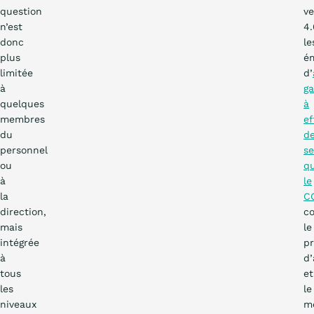
question
ve
n’est
4.
donc
le
plus
ém
limitée
d’
à
ga
quelques
à
membres
ef
du
d
personnel
se
ou
q
à
le
la
C
direction,
c
mais
le
intégrée
p
à
d’
tous
et
les
le
niveaux
m