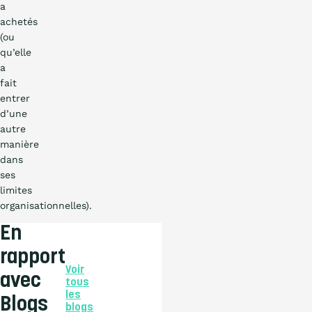
a
achetés
(ou
qu’elle
a
fait
entrer
d’une
autre
manière
dans
ses
limites
organisationnelles).
En
rapport
Voir
avec
tous
les
Blogs
blogs