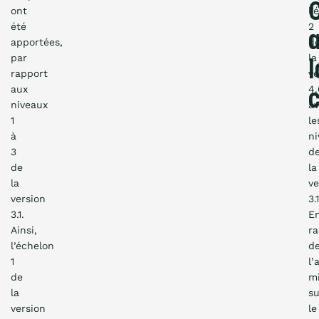
ont
l’
été
2
apportées,
d
par
la
l
rapport
ve
aux
4.
niveaux
a
1
le
à
ni
3
d
de
la
la
ve
version
3.1
3.1.
E
Ainsi,
ra
l’échelon
d
1
l’
de
m
la
su
version
le