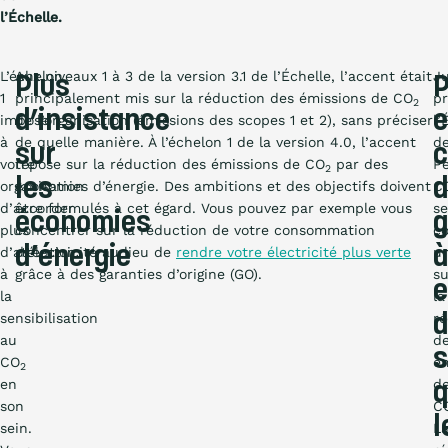
l’Échelle.
L’échelon
Aux niveaux 1 à 3 de la version 3.1 de l’Échelle, l’accent était
J
Plus
P
1
principalement mis sur la réduction des émissions de CO
pr
2
d’insistance
impose
de l’organisation (émissions des scopes 1 et 2), sans préciser
l’
à
de quelle manière. À l’échelon 1 de la version 4.0, l’accent
d
sur
c
votre
repose sur la réduction des émissions de CO
par des
P
2
les
d
organisation
économies d’énergie. Des ambitions et des objectifs doivent
C
d’accorder
être formulés à cet égard. Vous pouvez par exemple vous
se
économies
g
plus
concentrer sur la réduction de votre consommation
co
d’énergie
à
d’attention
d’électricité au lieu de
rendre votre électricité plus verte
u
à
grâce à des garanties d’origine (GO).
su
e
la
la
sensibilisation
ré
d
au
d
s
CO
ém
2
en
d
q
son
C
l
sein.
L