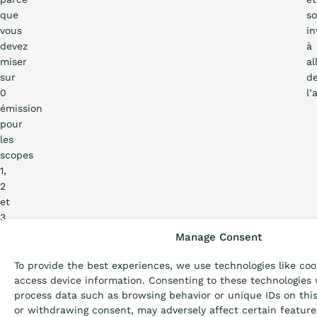
que
so
vous
in
devez
à
miser
al
sur
d
0
l’
émission
pour
les
scopes
Qu’est-ce que l’Échel
1,
2
et
Certification
3.
Vous
Manage Consent
ne
Passation de march
vous
To provide the best experiences, we use technologies like coo
projetez
access device information. Consenting to these technologies w
process data such as browsing behavior or unique IDs on this
pas
Articles
or withdrawing consent, may adversely affect certain feature
à