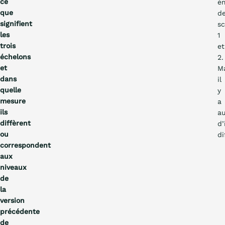
ce
ém
que
d
signifient
s
les
1
trois
et
échelons
2.
et
M
dans
il
quelle
y
mesure
a
ils
au
diffèrent
d’
ou
di
correspondent
aux
niveaux
de
la
version
précédente
de