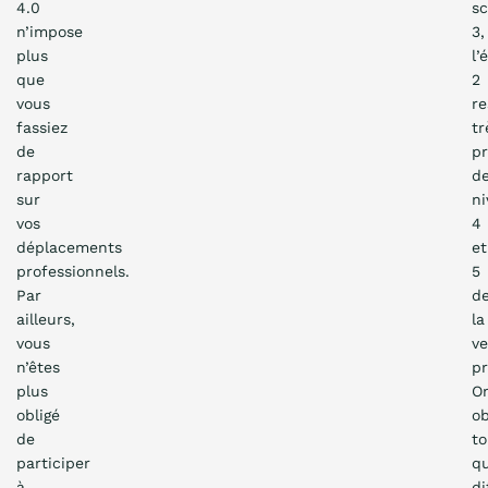
4.0
s
n’impose
3,
plus
l’
que
2
vous
re
fassiez
tr
de
p
rapport
d
sur
ni
vos
4
déplacements
et
professionnels.
5
Par
d
ailleurs,
la
vous
ve
n’êtes
p
plus
O
obligé
o
de
to
participer
q
à
di