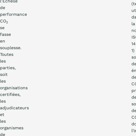
l’Échelle
(
de
ut
performance
d
CO
2
la
se
n
fasse
I
en
1
souplesse.
1)
Toutes
so
les
d
parties,
ém
soit
d
les
C
organisations
p
certifiées,
d
les
s
adjudicateurs
d
et
C
les
d
organismes
l’
de