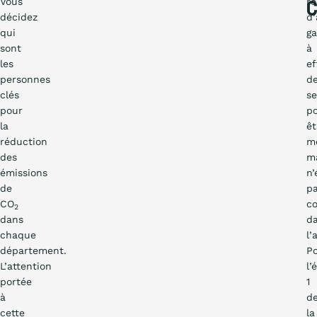
Vous
ré
décidez
d’
qui
ga
sont
à
les
ef
personnes
d
clés
se
pour
po
la
êt
réduction
m
des
m
émissions
n’
de
p
CO
c
2
dans
d
chaque
l’
département.
P
L’attention
l’
portée
1
à
d
cette
la