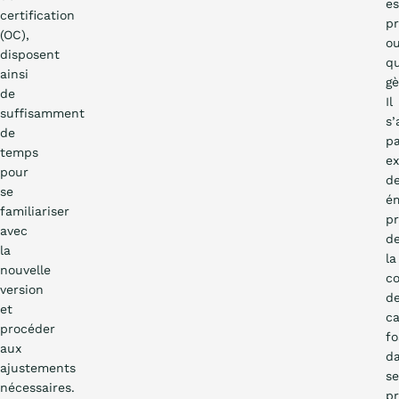
es
certification
pr
(OC),
o
disposent
qu
ainsi
gè
de
Il
suffisamment
s’
de
p
temps
e
pour
d
se
ém
familiariser
p
avec
d
la
la
nouvelle
c
version
d
et
c
procéder
fo
aux
d
ajustements
se
nécessaires.
p