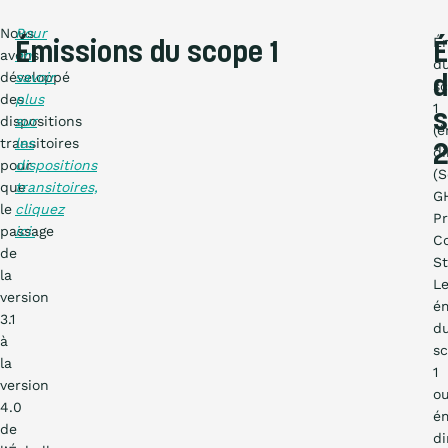
Nous
Pour
É
Émissions du scope 1
É
avons
en
d
développé
savoir
d
s
des
plus
1
dispositions
sur
(é
transitoires
les
di
pour
dispositions
(S
que
transitoires,
G
le
cliquez
Pr
passage
ici.
C
de
St
la
L
version
ém
3.1
d
à
s
la
1
version
o
4.0
ém
de
di