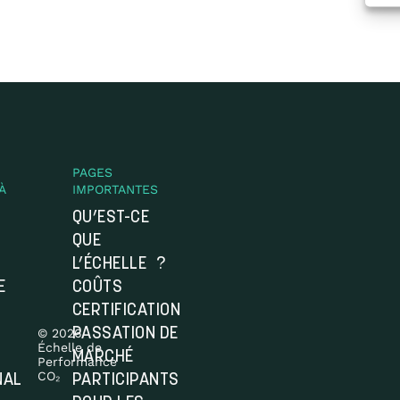
PAGES
À
IMPORTANTES
QU’EST-CE
QUE
L’ÉCHELLE ?
E
COÛTS
CERTIFICATION
© 2026
PASSATION DE
Échelle de
MARCHÉ
Performance
CO₂
NAL
PARTICIPANTS