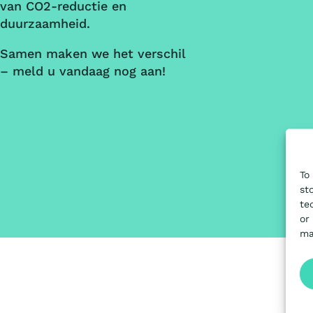
van CO2-reductie en
duurzaamheid.
Samen maken we het verschil
– meld u vandaag nog aan!
To
st
te
or
ma