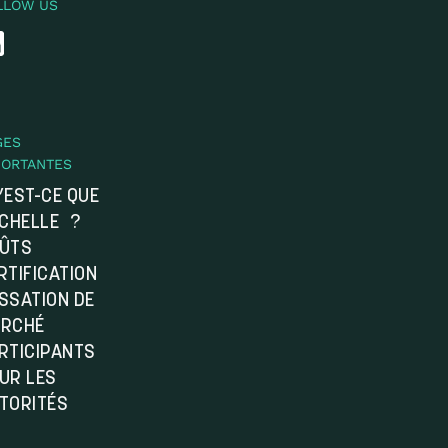
LLOW US
GES
PORTANTES
’EST-CE QUE
ÉCHELLE ?
ÛTS
RTIFICATION
SSATION DE
RCHÉ
RTICIPANTS
UR LES
TORITÉS