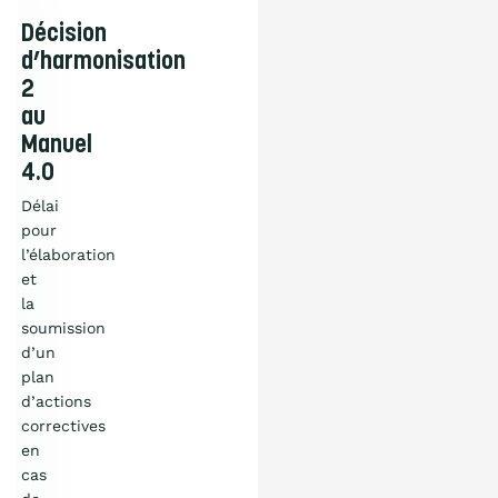
Décision
d’harmonisation
2
au
Manuel
4.0
Délai
pour
l’élaboration
et
la
soumission
d’un
plan
d’actions
correctives
en
Qu’est-ce que
cas