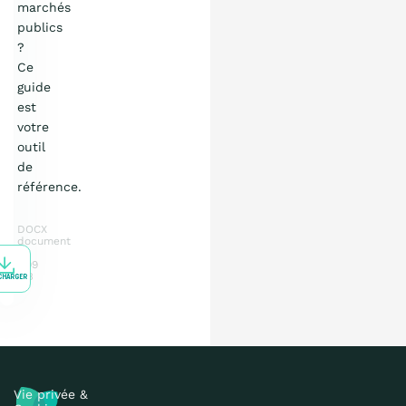
marchés
publics
?
Ce
guide
est
votre
outil
de
référence.
DOCX
document
7.09
MB
CHARGER
Vie privée &