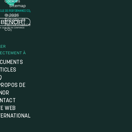
Cookies
Sitemap
© 2026
Échelle de
Performance
CO₂
LER
RECTEMENT À
CUMENTS
TICLES
Q
PROPOS DE
NOR
NTACT
TE WEB
TERNATIONAL