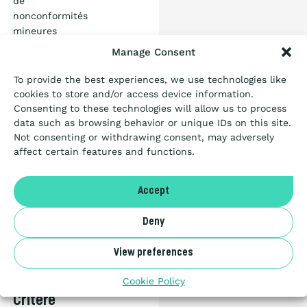
de
l’Échelle ?
nonconformités
mineures
Certification
Manage Consent
PDF
document
To provide the best experiences, we use technologies like
1.04
Passation de marché
cookies to store and/or access device information.
MB
CHARGER
Consenting to these technologies will allow us to process
data such as browsing behavior or unique IDs on this site.
Ressources
Not consenting or withdrawing consent, may adversely
Articles
affect certain features and functions.
Guide
A propos
Accept
belge
pour
Deny
NL
les
Marchés
View preferences
Publics
Benor
Cookie Policy
–
Critère