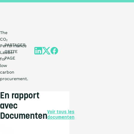
The
CO₂
PARTAGER
Performance
CETTE
Ladder
PAGE
for
low
carbon
procurement.
En rapport
avec
Voir tous les
Documenten
documenten