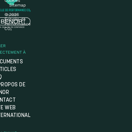
Cookies
Sitemap
© 2026
Échelle de
Performance
CO₂
LER
RECTEMENT À
CUMENTS
TICLES
Q
PROPOS DE
NOR
NTACT
TE WEB
TERNATIONAL