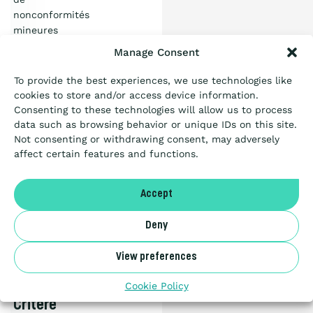
l’Échelle ?
nonconformités
mineures
Certification
Manage Consent
PDF
document
To provide the best experiences, we use technologies like
1.04
Passation de marché
cookies to store and/or access device information.
MB
CHARGER
Consenting to these technologies will allow us to process
data such as browsing behavior or unique IDs on this site.
Ressources
Not consenting or withdrawing consent, may adversely
Articles
affect certain features and functions.
Guide
A propos
Accept
belge
pour
Deny
NL
les
Marchés
View preferences
Publics
Benor
Cookie Policy
–
Critère