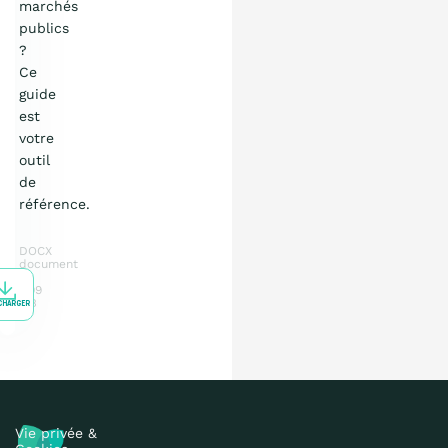
marchés
publics
?
Ce
guide
est
votre
outil
de
référence.
DOCX
document
7.09
MB
CHARGER
Vie privée &