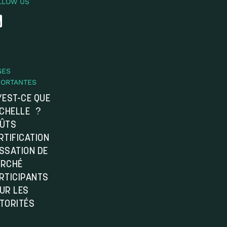
LLOW US
GES
PORTANTES
’EST-CE QUE
ÉCHELLE ?
ÛTS
RTIFICATION
SSATION DE
RCHÉ
RTICIPANTS
UR LES
TORITÉS