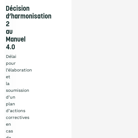
Décision
d’harmonisation
2
au
Manuel
4.0
Délai
pour
l’élaboration
et
la
soumission
d’un
plan
d’actions
correctives
en
Qu’est-ce que
cas
de