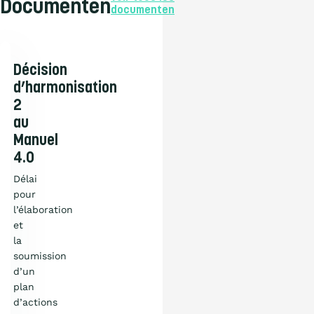
Documenten
documenten
Décision
d’harmonisation
2
au
Manuel
4.0
Délai
pour
l’élaboration
et
la
soumission
d’un
plan
d’actions