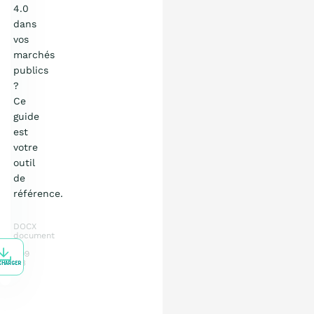
4.0
dans
vos
marchés
publics
?
Ce
guide
est
votre
outil
de
référence.
DOCX
document
7.09
MB
CHARGER