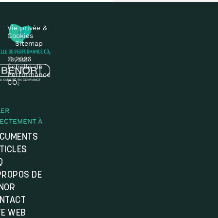
Vie privée &
Cookies
Sitemap
© 2026
Échelle de
Performance
CO₂
LER
RECTEMENT À
CUMENTS
TICLES
Q
PROPOS DE
NOR
NTACT
TE WEB