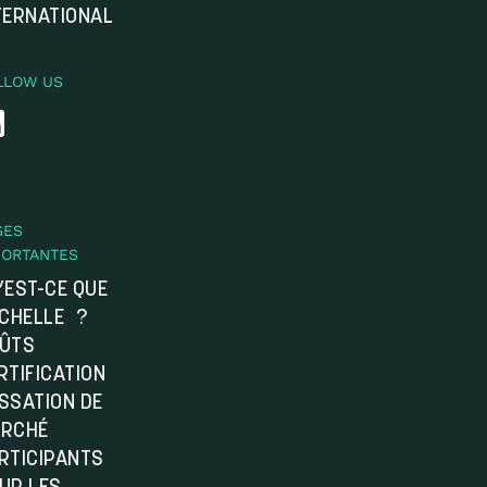
TERNATIONAL
LLOW US
GES
PORTANTES
’EST-CE QUE
ÉCHELLE ?
ÛTS
RTIFICATION
SSATION DE
RCHÉ
RTICIPANTS