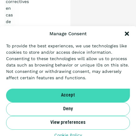
Qu’est-ce que
correctives
en
l’Échelle ?
cas
de
nonconformités
Certification
Manage Consent
mineures
To provide the best experiences, we use technologies like
PDF
Passation de marché
cookies to store and/or access device information.
document
Consenting to these technologies will allow us to process
1.04
data such as browsing behavior or unique IDs on this site.
MB
CHARGER
Not consenting or withdrawing consent, may adversely
Articles
affect certain features and functions.
Ressources
A propos
Accept
Guide
belge
Deny
NL
pour
View preferences
les
Marchés
Benor
Cookie Policy