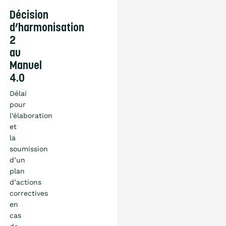
Décision
d’harmonisation
2
au
Manuel
4.0
Délai
pour
l’élaboration
et
la
soumission
d’un
plan
d’actions
correctives
en
Qu’est-ce que
cas