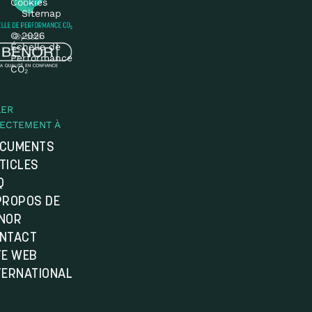
Cookies
Sitemap
© 2026
Échelle de
Performance
CO₂
LER
RECTEMENT À
CUMENTS
TICLES
Q
PROPOS DE
NOR
NTACT
TE WEB
TERNATIONAL