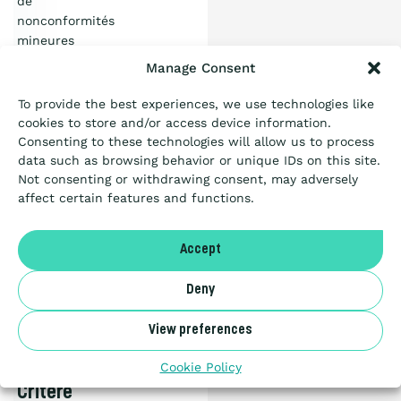
de
l’Échelle ?
nonconformités
mineures
Certification
Manage Consent
PDF
document
To provide the best experiences, we use technologies like
1.04
Passation de marché
cookies to store and/or access device information.
MB
CHARGER
Consenting to these technologies will allow us to process
data such as browsing behavior or unique IDs on this site.
Ressources
Not consenting or withdrawing consent, may adversely
Articles
affect certain features and functions.
Guide
A propos
Accept
belge
pour
Deny
NL
les
Marchés
View preferences
Publics
Benor
Cookie Policy
–
Critère