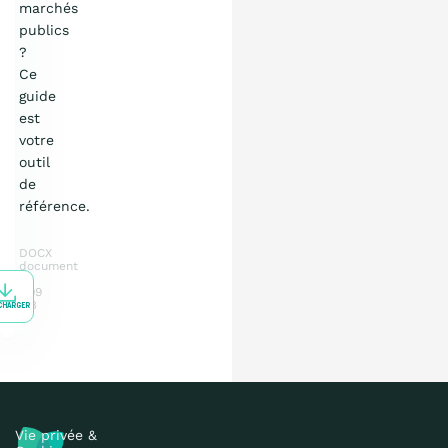
marchés
publics
?
Ce
guide
est
votre
outil
de
référence.
DOCX
document
7.09
MB
CHARGER
Vie privée &