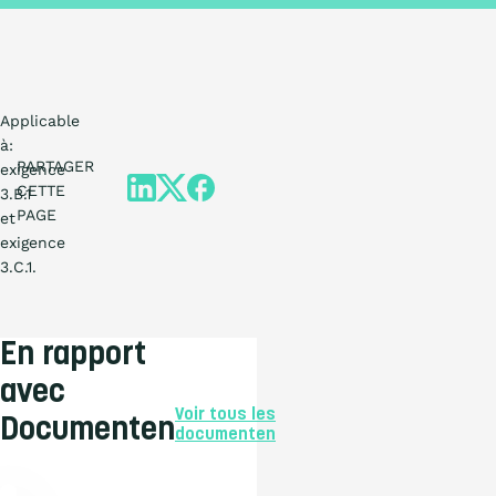
Applicable
à:
PARTAGER
exigence
CETTE
3.B.1
PAGE
et
exigence
3.C.1.
En rapport
avec
Voir tous les
Documenten
documenten