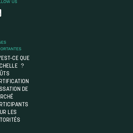
LLOW US
GES
PORTANTES
’EST-CE QUE
ÉCHELLE ?
ÛTS
RTIFICATION
SSATION DE
RCHÉ
RTICIPANTS
UR LES
TORITÉS