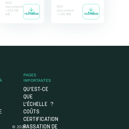
PDF
document
PDF
232.09
document
KB
1.04 MB
TÉLÉCHARGER
TÉLÉCHARGER
PAGES
À
IMPORTANTES
QU’EST-CE
QUE
L’ÉCHELLE ?
E
COÛTS
CERTIFICATION
© 2026
PASSATION DE