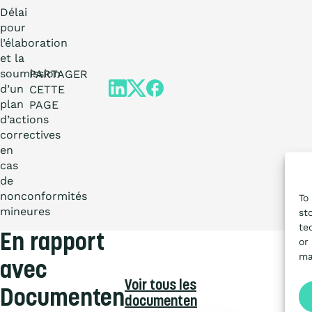
Délai
pour
l’élaboration
et la
soumission
PARTAGER
d’un
CETTE
plan
PAGE
d’actions
correctives
en
cas
de
nonconformités
To
mineures
st
te
En rapport
or
ma
avec
Voir tous les
Documenten
documenten