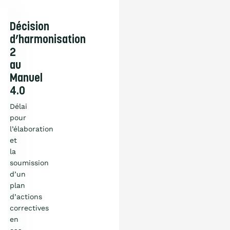
Décision
d’harmonisation
2
au
Manuel
4.0
Délai
pour
l’élaboration
et
la
soumission
d’un
plan
d’actions
correctives
Qu’est-ce que
en