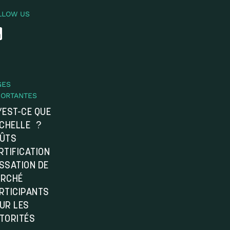
LLOW US
GES
PORTANTES
’EST-CE QUE
ÉCHELLE ?
ÛTS
RTIFICATION
SSATION DE
RCHÉ
RTICIPANTS
UR LES
TORITÉS