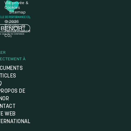
Vie privée &
Cookies
Sitemap
© 2026
Échelle de
Performance
CO₂
LER
RECTEMENT À
CUMENTS
TICLES
Q
PROPOS DE
NOR
NTACT
TE WEB
TERNATIONAL