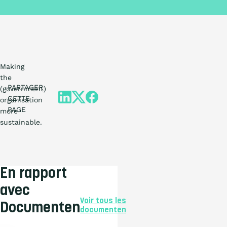
Making
the
PARTAGER
(government)
CETTE
organisation
PAGE
more
sustainable.
En rapport
avec
Voir tous les
Documenten
documenten