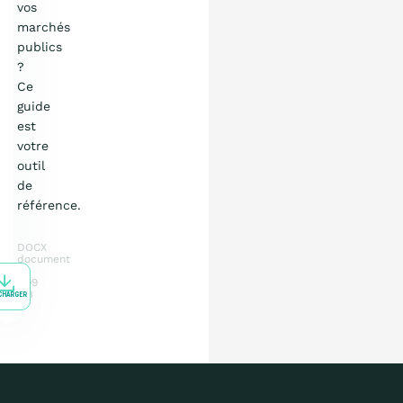
vos
marchés
publics
?
Ce
guide
est
votre
outil
de
référence.
DOCX
document
7.09
MB
CHARGER