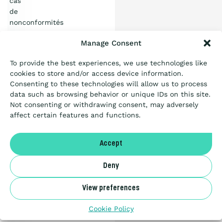
cas
l’Échelle ?
de
nonconformités
mineures
Certification
Manage Consent
PDF
To provide the best experiences, we use technologies like
document
Passation de marché
cookies to store and/or access device information.
1.04
MB
Consenting to these technologies will allow us to process
CHARGER
data such as browsing behavior or unique IDs on this site.
Not consenting or withdrawing consent, may adversely
Articles
Ressources
affect certain features and functions.
A propos
Guide
Accept
belge
pour
Deny
NL
les
View preferences
Marchés
Benor
Publics
Cookie Policy
–