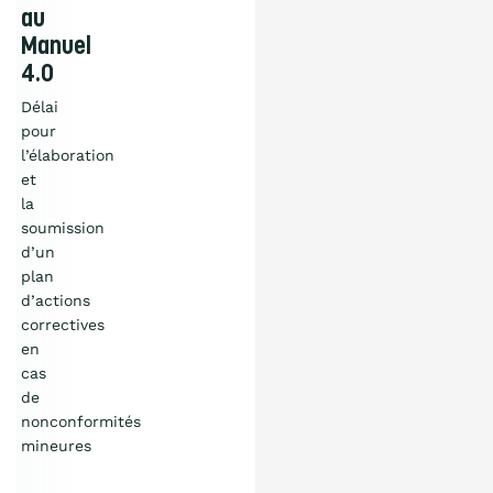
au
Manuel
4.0
Délai
pour
l’élaboration
et
la
soumission
d’un
plan
d’actions
correctives
en
cas
de
nonconformités
Qu’est-ce que
mineures