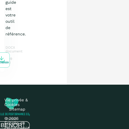
guide
est
votre
outil
de
référence.
DOCX
document
7.09
MB
CHARGER
Vie privée &
Cookies
Sitemap
© 2026
Échelle de
Performance