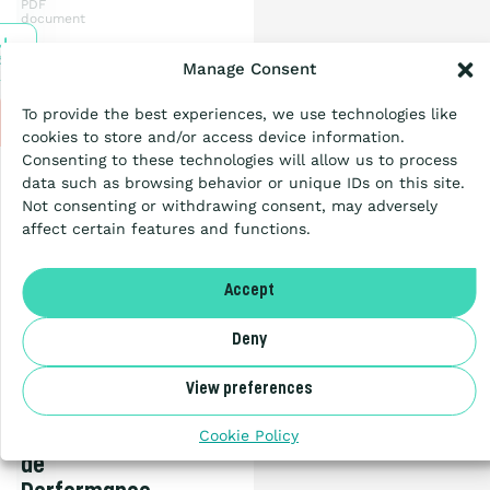
l’Échelle ?
PDF
document
1.04
MB
Certification
CHARGER
Manage Consent
To provide the best experiences, we use technologies like
Ressources
Passation de marché
cookies to store and/or access device information.
Consenting to these technologies will allow us to process
data such as browsing behavior or unique IDs on this site.
Guide
Not consenting or withdrawing consent, may adversely
Articles
belge
affect certain features and functions.
pour
les
A propos
Accept
Marchés
Publics
Deny
NL
–
Critère
View preferences
d’attribution
Benor
Cookie Policy
Échelle
de