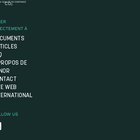
CO₂
LER
RECTEMENT À
CUMENTS
TICLES
Q
PROPOS DE
NOR
NTACT
TE WEB
TERNATIONAL
LLOW US