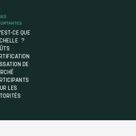
GES
PORTANTES
’EST-CE QUE
ÉCHELLE ?
ÛTS
RTIFICATION
SSATION DE
RCHÉ
RTICIPANTS
UR LES
TORITÉS