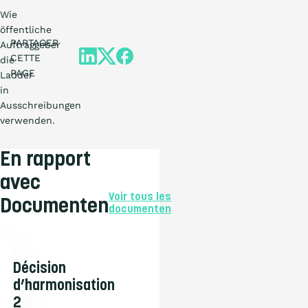
Wie
öffentliche
PARTAGER
Auftraggeber
CETTE
die
PAGE
Ladder
in
Ausschreibungen
verwenden.
En rapport
avec
Voir tous les
Documenten
documenten
Décision
d’harmonisation
2