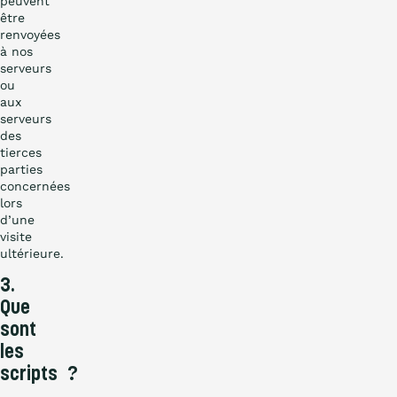
peuvent
être
renvoyées
à nos
serveurs
ou
aux
serveurs
des
tierces
parties
concernées
lors
d’une
visite
ultérieure.
3.
Que
sont
les
scripts ?