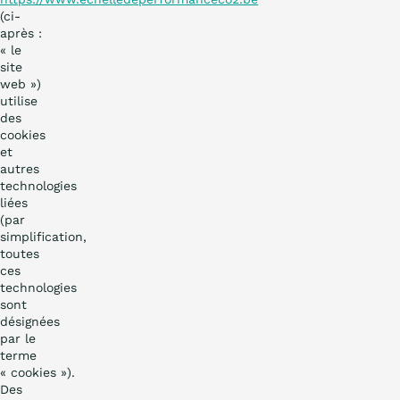
(ci-
après :
« le
site
web »)
utilise
des
cookies
et
autres
technologies
liées
(par
simplification,
toutes
ces
technologies
sont
désignées
par le
terme
« cookies »).
Des