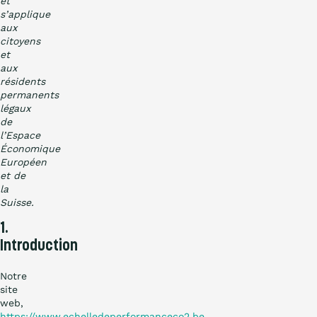
et
s’applique
aux
citoyens
et
aux
résidents
permanents
légaux
de
l’Espace
Économique
Européen
et de
la
Suisse.
1.
Introduction
Notre
site
web,
https://www.echelledeperformanceco2.be