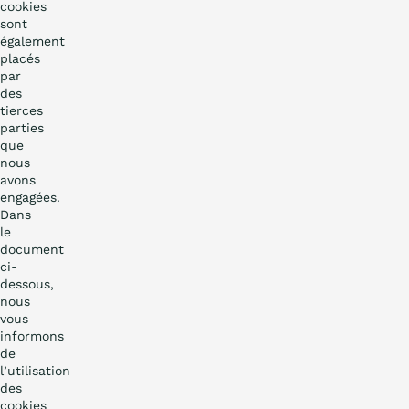
cookies
sont
également
placés
par
des
tierces
parties
que
nous
avons
engagées.
Dans
le
document
ci-
dessous,
nous
vous
informons
de
l’utilisation
des
cookies